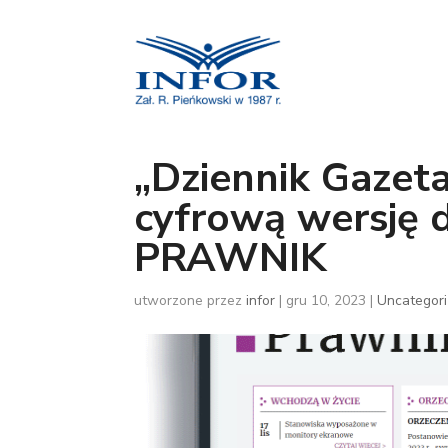
„Dziennik Gazet
cyfrową wersję
PRAWNIK
utworzone przez
infor
|
gru 10, 2023
|
Uncategor