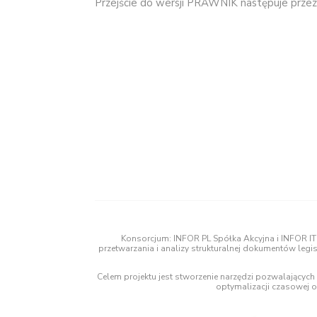
Przejście do wersji PRAWNIK następuje prze
Konsorcjum: INFOR PL Spółka Akcyjna i INFOR IT
przetwarzania i analizy strukturalnej dokumentów legi
Celem projektu jest stworzenie narzędzi pozwalającyc
optymalizacji czasowej 