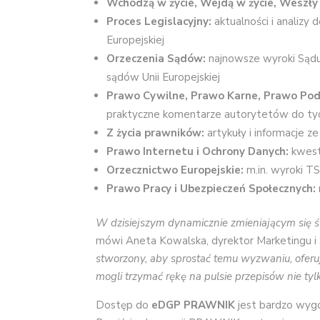
Wchodzą w życie, Wejdą w życie, Weszły
Proces Legislacyjny:
aktualności i analizy 
Europejskiej
Orzeczenia Sądów:
najnowsze wyroki Sądu
sądów Unii Europejskiej
Prawo Cywilne, Prawo Karne, Prawo Pod
praktyczne komentarze autorytetów do ty
Z życia prawników:
artykuły i informacje z
Prawo Internetu i Ochrony Danych:
kwesti
Orzecznictwo Europejskie:
m.in. wyroki T
Prawo Pracy i Ubezpieczeń Społecznych:
W dzisiejszym dynamicznie zmieniającym się ś
mówi Aneta Kowalska, dyrektor Marketingu i
stworzony, aby sprostać temu wyzwaniu, oferu
mogli trzymać rękę na pulsie przepisów nie tylko
Dostęp do
eDGP PRAWNIK
jest bardzo wygo