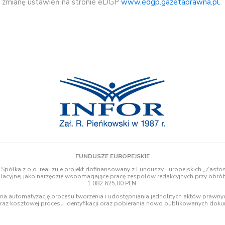
z zmianę ustawień na stronie eDGP
www.edgp.
gazetaprawna
.pl
.
FUNDUSZE EUROPEJSKIE
 Spółka z o.o. realizuje projekt dofinansowany z Funduszy Europejskich „Zasto
slacyjnej jako narzędzie wspomagające pracę zespołów redakcyjnych przy obróbc
1 082 625,00 PLN.
h na automatyzację procesu tworzenia i udostępniania jednolitych aktów prawn
oraz kosztowej procesu identyfikacji oraz pobierania nowo publikowanych do