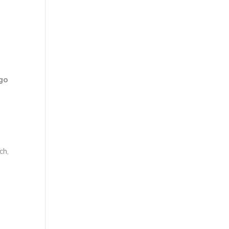
go
ch,