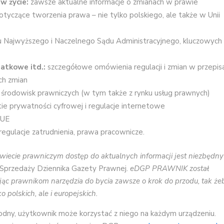
 w życie:
zawsze aktualne informacje o zmianach w prawie
dotyczące tworzenia prawa – nie tylko polskiego, ale także w Unii
 Najwyższego i Naczelnego Sądu Administracyjnego, kluczowych
atkowe itd.:
szczegółowe omówienia regulacji i zmian w przepis
ch zmian
e środowisk prawniczych (w tym także z rynku usług prawnych)
e prywatności cyfrowej i regulacje internetowe
SUE
regulacje zatrudnienia, prawa pracownicze.
wiecie prawniczym dostęp do aktualnych informacji jest niezbędny
 Sprzedaży Dziennika Gazety Prawnej.
eDGP PRAWNIK został
jąc prawnikom narzędzia do bycia zawsze o krok do przodu, tak że
 polskich, ale i europejskich.
dny, użytkownik może korzystać z niego na każdym urządzeniu.